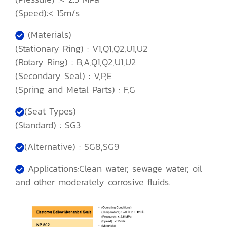
(Speed):< 15m/s
(Materials)
(Stationary Ring) : V1,Q1,Q2,U1,U2
(Rotary Ring) : B,A,Q1,Q2,U1,U2
(Secondary Seal) : V,P,E
(Spring and Metal Parts) : F,G
(Seat Types)
(Standard) : SG3
(Alternative) : SG8,SG9
Applications:Clean water, sewage water, oil
and other moderately corrosive fluids.