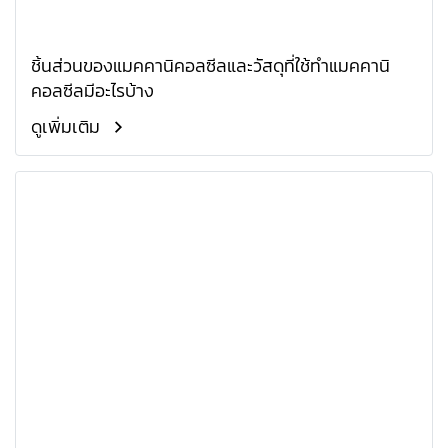
ชิ้นส่วนของแมคคานิคอลซีลและวัสดุที่ใช้ทำแมคคานิ
คอลซีลมีอะไรบ้าง
ดูเพิ่มเติม