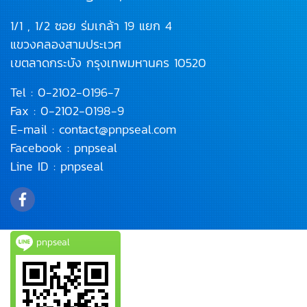
1/1 , 1/2 ซอย ร่มเกล้า 19 แยก 4
แขวงคลองสามประเวศ
เขตลาดกระบัง
กรุงเทพมหานคร 10520
Tel :
0-2102-0196
-7
Fax : 0-2102-0198-9
E-mail :
contact@pnpseal.com
Facebook :
pnpseal
Line ID :
pnpseal
pnpseal