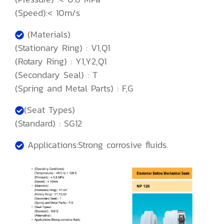
(Speed):< 10m/s
(Materials)
(Stationary Ring) : V1,Q1
(Rotary Ring) : Y1,Y2,Q1
(Secondary Seal) : T
(Spring and Metal Parts) : F,G
(Seat Types)
(Standard) : SG12
Applications:Strong corrosive fluids.