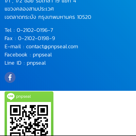
1/1 , 1/2 ซอย ร่มเกล้า 19 แยก 4
แขวงคลองสามประเวศ
เขตลาดกระบัง
กรุงเทพมหานคร 10520
Tel :
0-2102-0196
-7
Fax : 0-2102-0198-9
E-mail :
contact@pnpseal.com
Facebook :
pnpseal
Line ID :
pnpseal
pnpseal