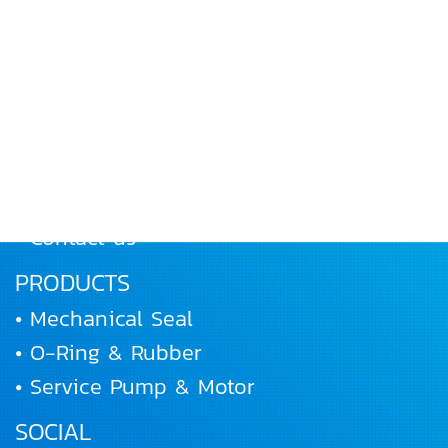
MENU
• Home
• About Us
• Products
• Works and Activities
• Joining us
• Contact us
PRODUCTS
• Mechanical Seal
• O-Ring & Rubber
• Service Pump & Motor
SOCIAL