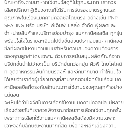
ปัญหาที่จะตามมาหากใช้งานวัสดุที่ไม่ถูกประเภท เราควร
เลือกปรึกษาผู้เชี่ยวชาญที่ได้รับการรับรองมาตรฐานและ
คุณภาพในเรื่องแมคคานีคอลซีลโดยตรง อย่างเช่น PNP
SEALING หรือ บริษัท พีเอ็นพี ซีลลิ่ง จำกัด ผู้ผลิตและ
จำหน่ายสินค้าและบริการซ่อมบำรุง แมคคานีคอลซีล ทุกรุ่น
พร้อมใส่ใจในรายละเอียดไปถึงชิ้นส่วนประกอบแมคคานีคอล
ซีลที่ผลิตชิ้นงานตามแบบสำหรับตอบสนองความต้องการ
ของคุณลูกค้าโดยเฉพาะ ด้วยการสนับสนุนผลิตภัณฑ์จาก
บริษัทชั้นนำไม่ว่าจะเป็น บริษัทยั่นหว่อหยุ่น คิวพี ไทยโคโคนั
ท อุตสาหกรรมพันท้ายนรสิงห์ และอีกมากมาย ทำให้มั่นใจ
ได้เลยว่าเราคือผู้เชี่ยวชาญที่สามารถตอบโจทย์ในเรื่องแมค
คานีคอลซีลที่ตรงกับลักษณะการใช้งานของคุณลูกค้าอย่าง
แน่นอน
จะเห็นได้ว่าปัจจัยในการเลือกใช้งานแมคคานีคอลซีล มีหลาย
เรื่องด้วยกันที่เราควรพิจารณาก่อนการเลือกใช้งานทุกครั้ง
เพราะการเลือกใช้งานแมคคานีคอลซีลต้องมีความเฉพาะ
เจาะจงกับลักษณะงานมากที่สุด เพื่อที่จะหลีกเลี่ยงความ