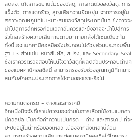
ลดลง, เกิดการขยายตัวของวัสดุ, การหดตัวของวัสดุ, การ
แข็งตัว, การแตกร้าว, สูญเสียความยืดหยุ่น จากการอยู่ใน
สภาวะอุณหภูมิที่ไม่เหมาะสมของวัสดุประเภทนั้นๆ ซึ่งอาจจะ
นำไปสู่การสึกหรอก่อนเวลาอันควรและยังอาจจะนำไปสู่การ
รั่วไหลสร้างความเสียหายตามมาภายหลังได้เช่นเดียวกัน
ทั้งนี้เองแมคคานีคอลซีลยังประกอบไปด้วยส่วนประกอบพื้น
ฐาน 3 ส่วนเช่น หน้าสัมผัส, สปริง, และ Secondary Seal
ซึ่งเราควรตรวจสอบให้แน่ใจว่าวัสดุที่ผลิตส่วนประกอบต่างๆ
ของแมคคานีคอลซีลนี้ สามารถรองรับช่วงอุณหภูมิที่เหมาะ
สมกับลักษณะประเภทการใช้งานของเราหรือไม่
ความทนต่อกรด - ด่างและสารเคมี
อีกหนึ่งปัจจัยที่เราไม่ควรมองข้ามในการเลือกใช้งานแมคคา
นีคอลซีล นั่นก็คือค่าความเป็นกรด - ด่าง และสารเคมี ที่จะ
ปะปนอยู่ในน้ำหรือของเหลว เนื่องจากสิ่งเหล่านี้ล้วน
สามารถสร้างความเสียหายต่อแมคคานีคอลซีลได้โดยตรง