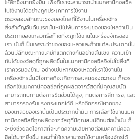
ให้ลึกซึ้งมากยิ่งขึ้น เพื่อที่เราจะสามารถนำแมคคานีคอลซีล
ไปใช้งานได้อย่างถูกประเภทการใช้งาน
ตรวจสอบลักษณะของของไหลที่ใช้งานในเครื่องจักร
สิ่งสำคัญอันดับแรกนั้นหนีไม่พ้นการระบุของของไหลว่าเป็น
ประเภทของเหลวหรือก๊าซที่จะถูกใช้งานในเครื่องจักรของ
เรา นั่นก็เป็นเพราะว่าของของเหลวและก๊าซแต่ละประเภทนั้น
ล้วนมีลักษณะทางเคมีที่แตกต่างกันอย่างสิ้นเชิง ความเข้า
กันได้ของวัสดุที่ถูกผลิตขึ้นในแมคคานีคอลซีลจึงไม่ใช่สิ่งที่
เราควรมองข้าม อย่างเช่นหากของเหลวที่เราใช้งานใน
เครื่องจักรนั้นมีโอกาสที่จะเกิดการสะสมของตะกอน ก็ควร
เลือกใช้แมคคานีคอลซีลที่ถูกผลิตจากวัสดุที่มีคุณสมบัติ
สามารถทนทานต่อการขีดข่วนได้สูง, ทนต่อการสึกหรอ, และ
สามารถรองรับแรงกระแทกได้ดี หรืออีกกรณีหากของ
ของเหลวของเรานั้นเป็นประเภทน้ำมัน การเลือกใช้งานแมค
คานีคอลซีลที่ถูกผลิตจากวัสดุที่มีคุณสมบัติทนต่อน้ำมัน ก็
จะยิ่งช่วยลดโอกาสที่จะเกิดความเสียหายต่อแมคคานีคอล
ซีลได้มากยิ่งขึ้น และทำให้เราสามารถใช้งานเครื่องจักรได้