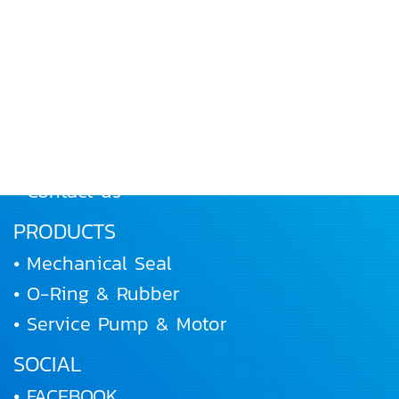
MENU
• Home
• About Us
• Products
• Works and Activities
• Joining us
• Contact us
PRODUCTS
• Mechanical Seal
• O-Ring & Rubber
• Service Pump & Motor
SOCIAL
• FACEBOOK