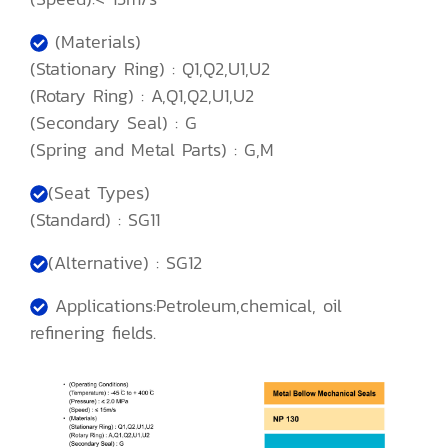
(Materials)
(Stationary Ring) : Q1,Q2,U1,U2
(Rotary Ring) : A,Q1,Q2,U1,U2
(Secondary Seal) : G
(Spring and Metal Parts) : G,M
(Seat Types)
(Standard) : SG11
(Alternative) : SG12
Applications:Petroleum,chemical, oil
refinering fields.