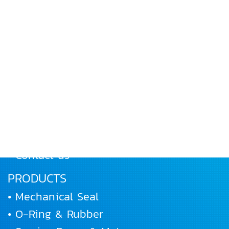
MENU
• Home
• About Us
• Products
• Works and Activities
• Joining us
• Contact us
PRODUCTS
• Mechanical Seal
• O-Ring & Rubber