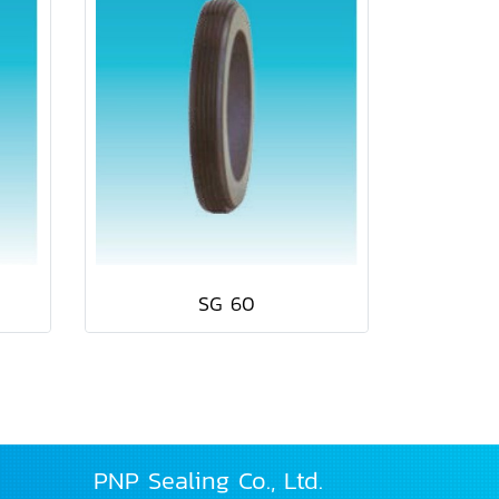
SG 60
PNP Sealing Co., Ltd.