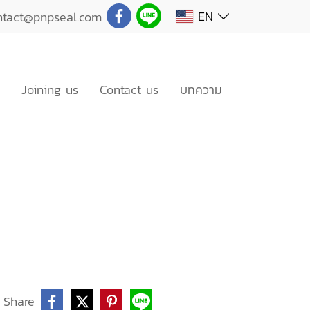
EN
ntact@pnpseal.com
Joining us
Contact us
บทความ
Share