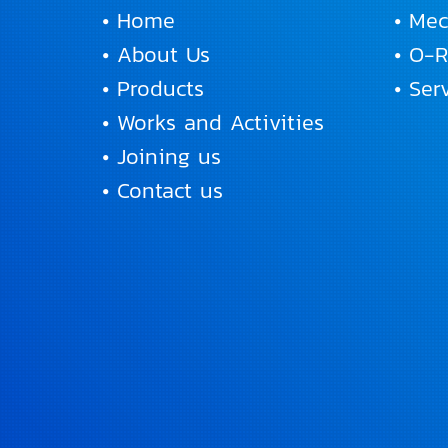
• Home
• Mec
• About Us
• O-
• Products
• Se
• Works and Activities
• Joining us
• Contact us