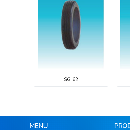
SG 62
MENU
PRO