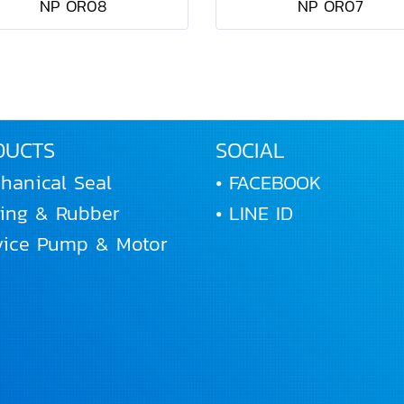
NP OR08
NP OR07
DUCTS
SOCIAL
hanical Seal
• FACEBOOK
Ring & Rubber
• LINE ID
rvice Pump & Motor