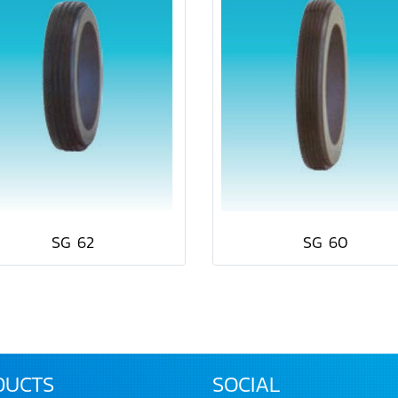
SG 62
SG 60
DUCTS
SOCIAL