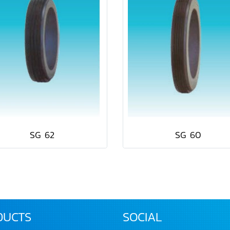
SG 62
SG 60
DUCTS
SOCIAL