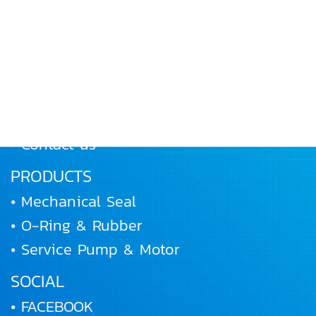
• Home
• About Us
• Products
• Works and Activities
• Joining us
• Contact us
PRODUCTS
• Mechanical Seal
• O-Ring & Rubber
• Service Pump & Motor
SOCIAL
• FACEBOOK